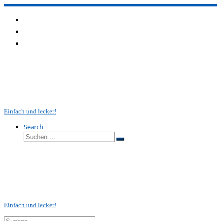
Zum
Inhalt
springen
Einfach und lecker!
Search
Suche
Suchen …
Einfach und lecker!
Suche