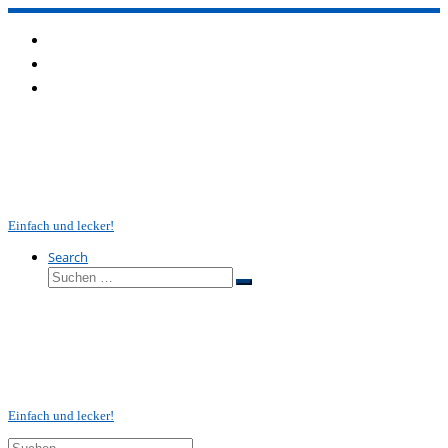
Zum
Inhalt
springen
Einfach und lecker!
Search
Suche
Suchen …
Einfach und lecker!
Suche